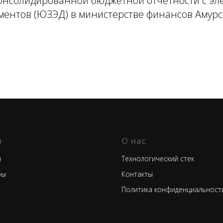
консолидированной бюджетной отчётности с э
ментов (ЮЗЭД) в министерстве финансов Амурс
и
О нас
я
Технологический стек
ры
Контакты
Политика конфиденциальност