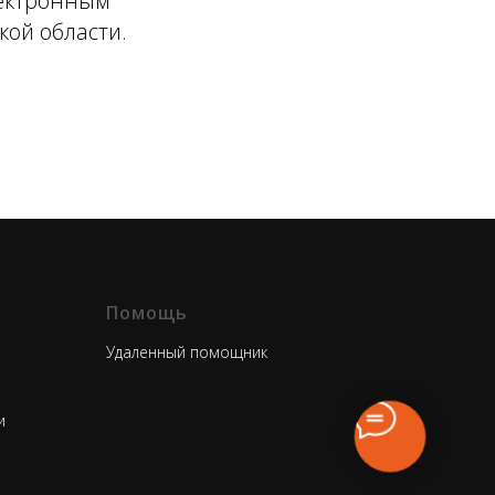
лектронным
кой области.
Помощь
Удаленный помощник
и