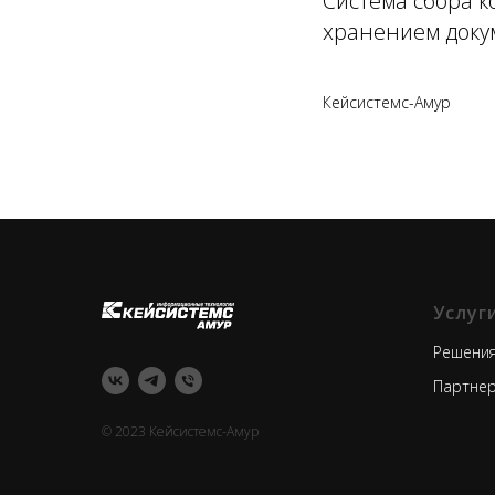
Система сбора 
хранением доку
Кейсистемс-Амур
Услуг
Решени
Партне
© 2023 Кейсистемс-Амур